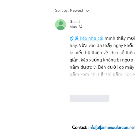
Breathing Traces: telematic
Sort by:
Newest
migrant women ensemble. 26-
04-2025
Guest
May 24
tỷ lệ kèo nhà cái
 mình thấy mọi
hay. Vừa vào đã thấy ngay khối
là hiểu họ thiên về chia sẻ thô
giản, kéo xuống không bị ngợp
nắm được ý. Bên dưới có mấy ô
bấm xem chi tiết thì bấm, còn 
Like
Reply
Contact:
info[at]ximenaalarcon.net