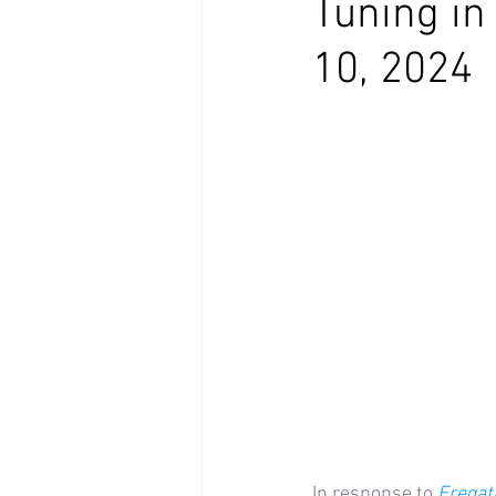
Tuning in
10, 2024
In response to 
Eregat