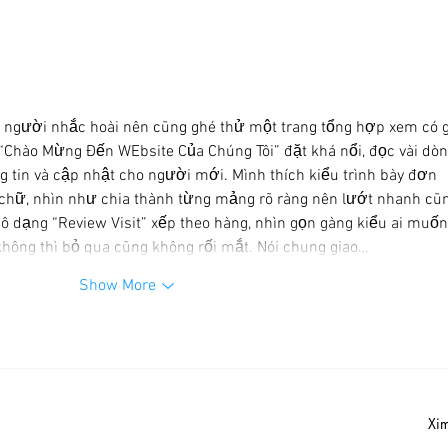
La C
Liste
202
 người nhắc hoài nên cũng ghé thử một trang tổng hợp xem có g
 “Chào Mừng Đến WEbsite Của Chúng Tôi” đặt khá nổi, đọc vài dòn
ng tin và cập nhật cho người mới. Mình thích kiểu trình bày đơn 
 chữ, nhìn như chia thành từng mảng rõ ràng nên lướt nhanh cũ
 dạng “Review Visit” xếp theo hàng, nhìn gọn gàng kiểu ai muốn
không thì bỏ qua cũng không rối mắt. Nói chung giao…
Show More
Xi