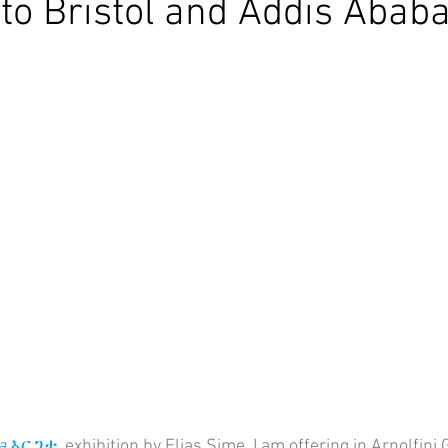
 to Bristol and Addis Abab
a 
እርጋታ
. exhibition by Elias Sime, I am offering 
in Arnolfini 