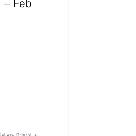
a – Feb
Gallery, Bristol
, a 