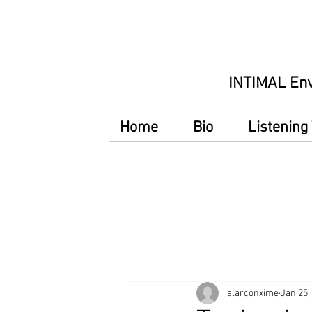
INTIMAL En
Home
Bio
Listenin
alarconxime
Jan 25,