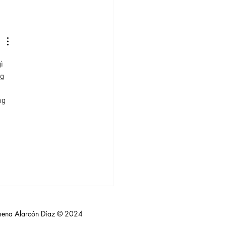
asa Encendida - Deep
ning® Taller, June 11,
0
ì 
g 
ng 
 
mena Alarcón Díaz © 2024